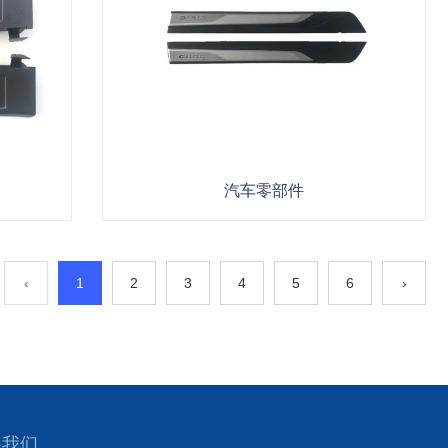
汽车零部件
‹
1
2
3
4
5
6
›
系我们